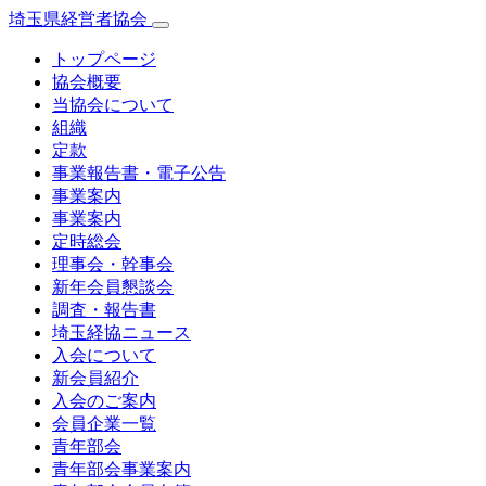
埼玉県経営者協会
トップページ
協会概要
当協会について
組織
定款
事業報告書・電子公告
事業案内
事業案内
定時総会
理事会・幹事会
新年会員懇談会
調査・報告書
埼玉経協ニュース
入会について
新会員紹介
入会のご案内
会員企業一覧
青年部会
青年部会事業案内