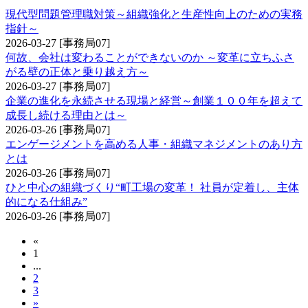
現代型問題管理職対策～組織強化と生産性向上のための実務
指針～
2026-03-27
[事務局07]
何故、会社は変わることができないのか ～変革に立ちふさ
がる壁の正体と乗り越え方～
2026-03-27
[事務局07]
企業の進化を永続させる現場と経営～創業１００年を超えて
成長し続ける理由とは～
2026-03-26
[事務局07]
エンゲージメントを高める人事・組織マネジメントのあり方
とは
2026-03-26
[事務局07]
ひと中心の組織づくり“町工場の変革！ 社員が定着し、主体
的になる仕組み”
2026-03-26
[事務局07]
«
1
...
2
3
»