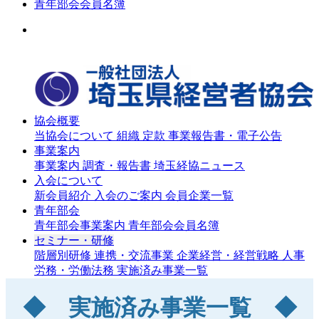
青年部会会員名簿
協会概要
当協会について
組織
定款
事業報告書・電子公告
事業案内
事業案内
調査・報告書
埼玉経協ニュース
入会について
新会員紹介
入会のご案内
会員企業一覧
青年部会
青年部会事業案内
青年部会会員名簿
セミナー・研修
階層別研修
連携・交流事業
企業経営・経営戦略
人事
労務・労働法務
実施済み事業一覧
◆ 実施済み事業一覧 ◆