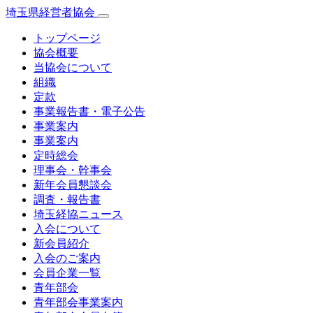
埼玉県経営者協会
トップページ
協会概要
当協会について
組織
定款
事業報告書・電子公告
事業案内
事業案内
定時総会
理事会・幹事会
新年会員懇談会
調査・報告書
埼玉経協ニュース
入会について
新会員紹介
入会のご案内
会員企業一覧
青年部会
青年部会事業案内