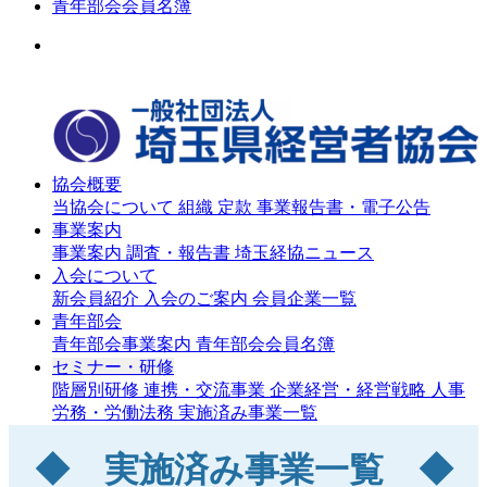
青年部会会員名簿
協会概要
当協会について
組織
定款
事業報告書・電子公告
事業案内
事業案内
調査・報告書
埼玉経協ニュース
入会について
新会員紹介
入会のご案内
会員企業一覧
青年部会
青年部会事業案内
青年部会会員名簿
セミナー・研修
階層別研修
連携・交流事業
企業経営・経営戦略
人事
労務・労働法務
実施済み事業一覧
◆ 実施済み事業一覧 ◆