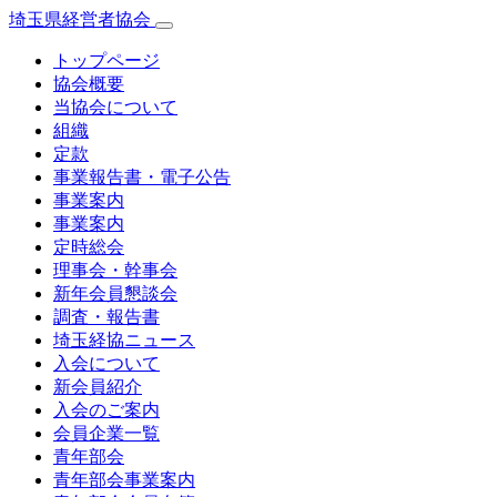
埼玉県経営者協会
トップページ
協会概要
当協会について
組織
定款
事業報告書・電子公告
事業案内
事業案内
定時総会
理事会・幹事会
新年会員懇談会
調査・報告書
埼玉経協ニュース
入会について
新会員紹介
入会のご案内
会員企業一覧
青年部会
青年部会事業案内