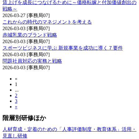
賃上げを成長につなげるために～価格転嫁と付加価値創出の
戦略～
2026-03-27
[事務局07]
これからの時代のマネジメントを考える
2026-03-03
[事務局07]
赤城乳業のブランド戦略
2026-03-03
[事務局07]
スポーツビジネスに学ぶ 新規事業を成功に導く７要件
2026-03-03
[事務局07]
問題社員対応の実務と戦略
2026-03-03
[事務局07]
«
1
...
2
3
»
階層別研修ほか
人材育成・定着のための「人事評価制度・教育体系」活用・
見直し研修