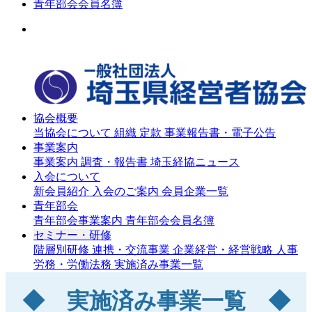
青年部会会員名簿
協会概要
当協会について
組織
定款
事業報告書・電子公告
事業案内
事業案内
調査・報告書
埼玉経協ニュース
入会について
新会員紹介
入会のご案内
会員企業一覧
青年部会
青年部会事業案内
青年部会会員名簿
セミナー・研修
階層別研修
連携・交流事業
企業経営・経営戦略
人事
労務・労働法務
実施済み事業一覧
◆ 実施済み事業一覧 ◆