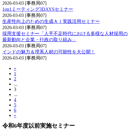
2026-03-03
[事務局07]
1on1ミーティング3DAYSセミナー
2026-03-03
[事務局07]
生産性向上のための生成ＡＩ実践活用セミナー
2026-03-03
[事務局07]
採用支援セミナー「人手不足時代における多様な人材採用の
最新動向と企業・行政の取り組み」
2026-03-03
[事務局07]
インドの魅力＆理系人材の可能性を大公開！
2026-03-03
[事務局07]
«
1
2
...
3
...
4
5
6
»
令和6年度以前実施セミナー