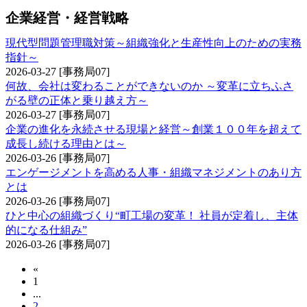
企業経営・経営戦略
現代型問題管理職対策～組織強化と生産性向上のための実務
指針～
2026-03-27
[事務局07]
何故、会社は変わることができないのか ～変革に立ちふさ
がる壁の正体と乗り越え方～
2026-03-27
[事務局07]
企業の進化を永続させる現場と経営～創業１００年を超えて
成長し続ける理由とは～
2026-03-26
[事務局07]
エンゲージメントを高める人事・組織マネジメントのあり方
とは
2026-03-26
[事務局07]
ひと中心の組織づくり“町工場の変革！ 社員が定着し、主体
的になる仕組み”
2026-03-26
[事務局07]
«
1
...
2