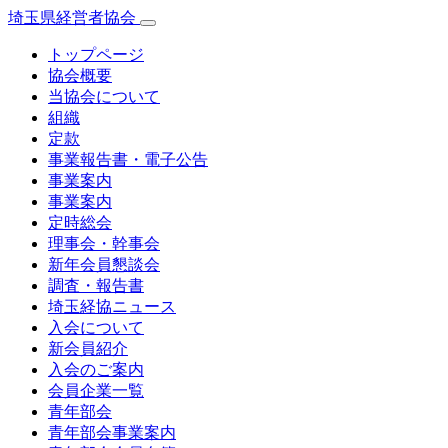
埼玉県経営者協会
トップページ
協会概要
当協会について
組織
定款
事業報告書・電子公告
事業案内
事業案内
定時総会
理事会・幹事会
新年会員懇談会
調査・報告書
埼玉経協ニュース
入会について
新会員紹介
入会のご案内
会員企業一覧
青年部会
青年部会事業案内