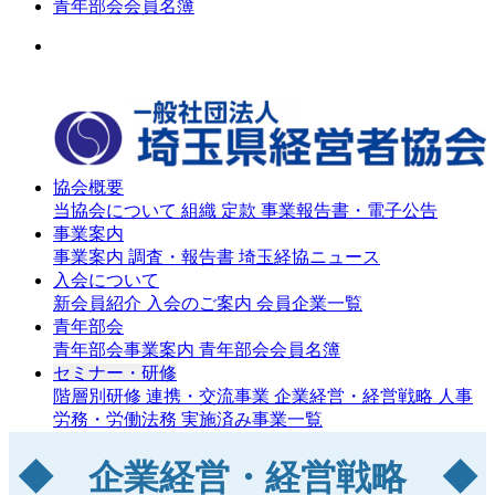
青年部会会員名簿
協会概要
当協会について
組織
定款
事業報告書・電子公告
事業案内
事業案内
調査・報告書
埼玉経協ニュース
入会について
新会員紹介
入会のご案内
会員企業一覧
青年部会
青年部会事業案内
青年部会会員名簿
セミナー・研修
階層別研修
連携・交流事業
企業経営・経営戦略
人事
労務・労働法務
実施済み事業一覧
◆ 企業経営・経営戦略 ◆