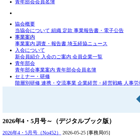
青年部会会員名簿
協会概要
当協会について
組織
定款
事業報告書・電子公告
事業案内
事業案内
調査・報告書
埼玉経協ニュース
入会について
新会員紹介
入会のご案内
会員企業一覧
青年部会
青年部会事業案内
青年部会会員名簿
セミナー・研修
階層別研修
連携・交流事業
企業経営・経営戦略
人事労
2026年4・5月号～（デジタルブック版）
2026年4・5月号（No452）
2026-05-25
[事務局05]