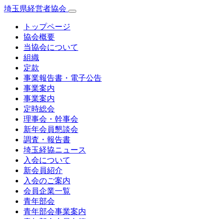
埼玉県経営者協会
トップページ
協会概要
当協会について
組織
定款
事業報告書・電子公告
事業案内
事業案内
定時総会
理事会・幹事会
新年会員懇談会
調査・報告書
埼玉経協ニュース
入会について
新会員紹介
入会のご案内
会員企業一覧
青年部会
青年部会事業案内