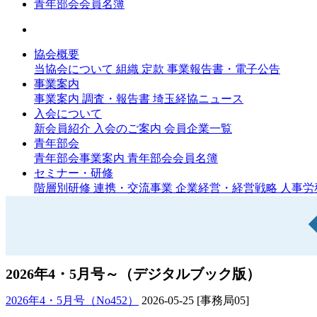
青年部会会員名簿
協会概要
当協会について
組織
定款
事業報告書・電子公告
事業案内
事業案内
調査・報告書
埼玉経協ニュース
入会について
新会員紹介
入会のご案内
会員企業一覧
青年部会
青年部会事業案内
青年部会会員名簿
セミナー・研修
階層別研修
連携・交流事業
企業経営・経営戦略
人事労
2026年4・5月号～（デジタルブック版）
2026年4・5月号（No452）
2026-05-25
[事務局05]