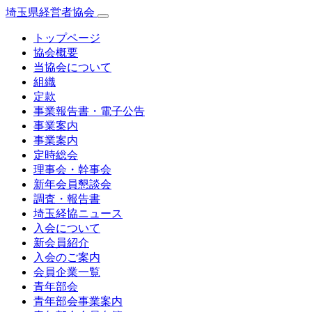
埼玉県経営者協会
トップページ
協会概要
当協会について
組織
定款
事業報告書・電子公告
事業案内
事業案内
定時総会
理事会・幹事会
新年会員懇談会
調査・報告書
埼玉経協ニュース
入会について
新会員紹介
入会のご案内
会員企業一覧
青年部会
青年部会事業案内