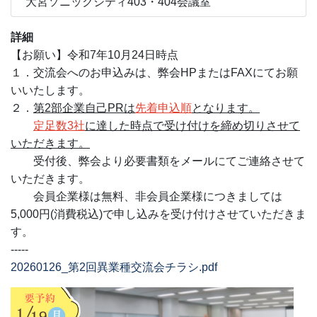
大宮ソニックシティ403・404会議室
詳細
【お願い】令和7年10月24日時点
１．交流会へのお申込みは、弊会HPまたはFAXにてお願
いいたします。
２．
第2部企業自己PRは
先着申込順
となります。
定足数3社
に達した時点で受け付けを締め切りさせて
いただきます。
受付後、弊会より必要書類をメールにてご連絡させて
いただきます。
会員企業様は無料、非会員企業様につきましては
5,000円(消費税込)で申し込みを受け付けさせていただきま
す。
-----
20260126_第2回異業種交流会チラシ.pdf