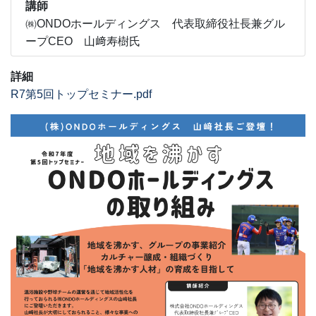
講師
㈱ONDOホールディングス 代表取締役社長兼グル
ープCEO 山﨑寿樹氏
詳細
R7第5回トップセミナー.pdf