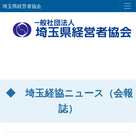
埼玉県経営者協会
◆ 埼玉経協ニュース（会報
誌）