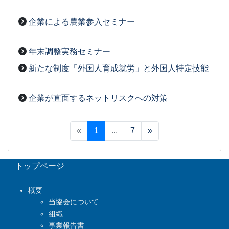
2026-03-27
[事務局07]
企業による農業参入セミナー
2026-03-27
[事務局07]
年末調整実務セミナー
2026-03-27
[事務局07]
新たな制度「外国人育成就労」と外国人特定技能
2026-03-27
[事務局07]
企業が直面するネットリスクへの対策
2026-03-27
[事務局07]
«
1
...
7
»
トップページ
概要
当協会について
組織
事業報告書