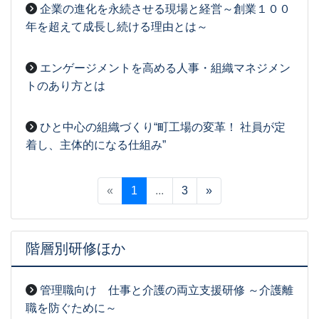
企業の進化を永続させる現場と経営～創業１００
年を超えて成長し続ける理由とは～
2026-03-26
[事務局07]
エンゲージメントを高める人事・組織マネジメン
トのあり方とは
2026-03-26
[事務局07]
ひと中心の組織づくり“町工場の変革！ 社員が定
着し、主体的になる仕組み”
2026-03-26
[事務局07]
«
1
...
3
»
階層別研修ほか
管理職向け 仕事と介護の両立支援研修 ～介護離
職を防ぐために～