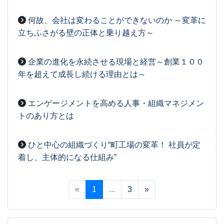
2026-03-27
[事務局07]
何故、会社は変わることができないのか ～変革に
立ちふさがる壁の正体と乗り越え方～
2026-03-27
[事務局07]
企業の進化を永続させる現場と経営～創業１００
年を超えて成長し続ける理由とは～
2026-03-26
[事務局07]
エンゲージメントを高める人事・組織マネジメン
トのあり方とは
2026-03-26
[事務局07]
ひと中心の組織づくり“町工場の変革！ 社員が定
着し、主体的になる仕組み”
2026-03-26
[事務局07]
«
1
...
3
»