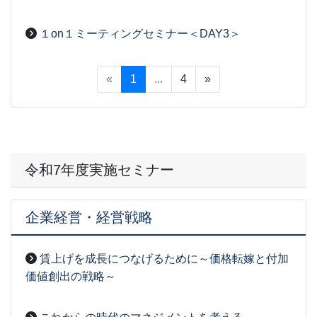
2026-05-28
[事務局07]
１on１ミーティングセミナー＜DAY3＞
2026-07-23
[事務局07]
«
1
...
4
»
令和7年度実施セミナー
企業経営・経営戦略
賃上げを成長につなげるために～価格転嫁と付加
価値創出の戦略～
2026-03-27
[事務局07]