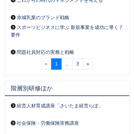
これからの時代のマネジメントを考える
2026-03-03
[事務局07]
赤城乳業のブランド戦略
2026-03-03
[事務局07]
スポーツビジネスに学ぶ 新規事業を成功に導く７
要件
2026-03-03
[事務局07]
問題社員対応の実務と戦略
2026-03-03
[事務局07]
«
1
...
3
»
階層別研修ほか
経営人材育成講座「さいたま経営らぼ」
2026-03-03
[事務局07]
社会保険・労働保険実務講座
2026-03-03
[事務局07]