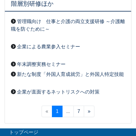
階層別研修ほか
管理職向け 仕事と介護の両立支援研修 ～介護離
職を防ぐために～
2026-03-27
[事務局07]
企業による農業参入セミナー
2026-03-27
[事務局07]
年末調整実務セミナー
2026-03-27
[事務局07]
新たな制度「外国人育成就労」と外国人特定技能
2026-03-27
[事務局07]
企業が直面するネットリスクへの対策
2026-03-27
[事務局07]
«
1
...
7
»
トップページ