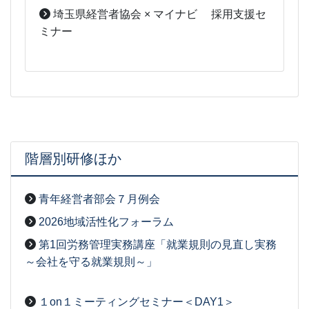
埼玉県経営者協会 × マイナビ 採用支援セ
ミナー
2026-06-05
[事務局07]
階層別研修ほか
青年経営者部会７月例会
2026-07-31
[事務局06]
2026地域活性化フォーラム
2026-07-30
[事務局06]
第1回労務管理実務講座「就業規則の見直し実務
～会社を守る就業規則～」
2026-07-29
[事務局06]
１on１ミーティングセミナー＜DAY1＞