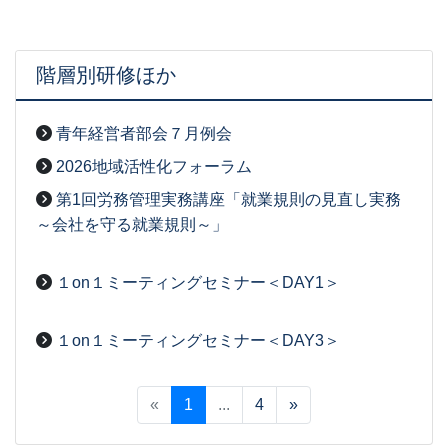
階層別研修ほか
青年経営者部会７月例会
2026-07-31
[事務局06]
2026地域活性化フォーラム
2026-07-30
[事務局06]
第1回労務管理実務講座「就業規則の見直し実務
～会社を守る就業規則～」
2026-07-29
[事務局06]
１on１ミーティングセミナー＜DAY1＞
2026-05-28
[事務局07]
１on１ミーティングセミナー＜DAY3＞
2026-07-23
[事務局07]
«
1
...
4
»