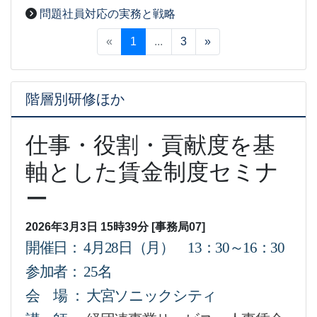
問題社員対応の実務と戦略
2026-03-03
[事務局07]
«
1
...
3
»
階層別研修ほか
仕事・役割・貢献度を基
軸とした賃金制度セミナ
ー
2026年3月3日 15時39分 [事務局07]
開催日：
4
月
28
日（月）
13
：
30
～
16
：
30
参加者：
25
名
会 場 ： 大宮ソニックシティ