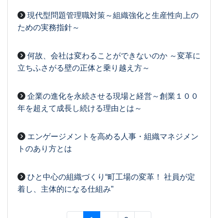
現代型問題管理職対策～組織強化と生産性向上の
ための実務指針～
2026-03-27
[事務局07]
何故、会社は変わることができないのか ～変革に
立ちふさがる壁の正体と乗り越え方～
2026-03-27
[事務局07]
企業の進化を永続させる現場と経営～創業１００
年を超えて成長し続ける理由とは～
2026-03-26
[事務局07]
エンゲージメントを高める人事・組織マネジメン
トのあり方とは
2026-03-26
[事務局07]
ひと中心の組織づくり“町工場の変革！ 社員が定
着し、主体的になる仕組み”
2026-03-26
[事務局07]