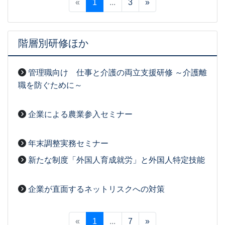
«
1
...
3
»
階層別研修ほか
管理職向け 仕事と介護の両立支援研修 ～介護離
職を防ぐために～
2026-03-27
[事務局07]
企業による農業参入セミナー
2026-03-27
[事務局07]
年末調整実務セミナー
2026-03-27
[事務局07]
新たな制度「外国人育成就労」と外国人特定技能
2026-03-27
[事務局07]
企業が直面するネットリスクへの対策
2026-03-27
[事務局07]
«
1
...
7
»