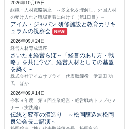
2026年10月05日
組織・人材戦略講座 ～多文化を理解し、外国人材
の受け入れと職場定着に向けて（第1日目）～
アイム・ジャパン 研修施設と教育カリキ
ュラムの視察会
NEW!
2026年09月24日
経営人材育成講座
さいたま経営らぼ～「経営のあり方・戦
略」を共に学び、経営人材としての基盤
を築く～
株式会社アイムサプライ 代表取締役 伊豆田 功
氏 ほか
2026年09月14日
令和８年度 第３回企業経営・経営戦略トップセミ
ナー（実践編）
伝統と変革の酒造り ～松岡醸造㈱松岡
良治会長ご講演～
松岡醸造（株）代表取締役会長 松岡良治