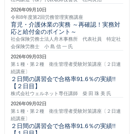
2026年09月10日
令和8年度第2回労務管理実務講座
育児・介護休業の実務 ～再確認！実務対
応と給付金のポイント～
社会保険労務士法人舟木事務所 代表社員 特定社
会保険労務士 小 島 信 一 氏
2026年09月03日
第１種・第２種 衛生管理者受験対策講座〔２日連
続講座〕
２日間の講習会で合格率91.6％の実績!!
【２日目】
株式会社ウェルネット専任講師 柴 田 珠 美 氏
2026年09月02日
第１種・第２種 衛生管理者受験対策講座〔２日連
続講座〕
２日間の講習会で合格率91.6％の実績!!
【１日目】