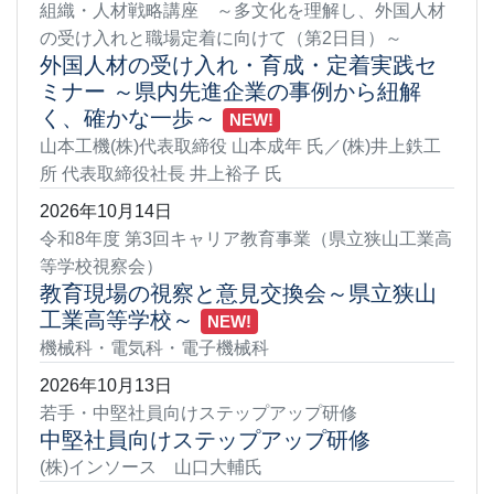
組織・人材戦略講座 ～多文化を理解し、外国人材
の受け入れと職場定着に向けて（第2日目）～
外国人材の受け入れ・育成・定着実践セ
ミナー ～県内先進企業の事例から紐解
く、確かな一歩～
NEW!
山本工機(株)代表取締役 山本成年 氏／(株)井上鉄工
所 代表取締役社長 井上裕子 氏
2026年10月14日
令和8年度 第3回キャリア教育事業（県立狭山工業高
等学校視察会）
教育現場の視察と意見交換会～県立狭山
工業高等学校～
NEW!
機械科・電気科・電子機械科
2026年10月13日
若手・中堅社員向けステップアップ研修
中堅社員向けステップアップ研修
(株)インソース 山口大輔氏