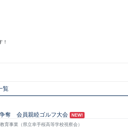
す！
一覧
争奪 会員親睦ゴルフ大会
NEW!
ア教育事業（県立幸手桜高等学校視察会）