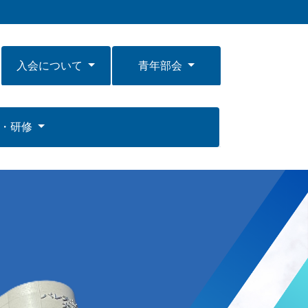
入会について
青年部会
ー・研修