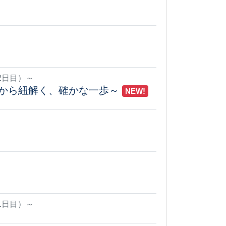
2日目）～
から紐解く、確かな一歩～
NEW!
1日目）～