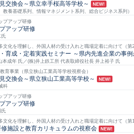
見交換会～県立幸手桜高等学校～
NEW!
、教養基礎系列、情報マネジメント系列、総合ビジネス系列）
ップアップ研修
プアップ研修
二氏
多文化を理解し、外国人材の受け入れと職場定着に向けて（第
・育成・定着実践セミナー ～県内先進企業の事例
山本成年 氏／(株)井上鉄工所 代表取締役社長 井上裕子 氏
リア教育事業（県立狭山工業高等学校視察会）
見交換会～県立狭山工業高等学校～
NEW!
械科
ップアップ研修
プアップ研修
輔氏
多文化を理解し、外国人材の受け入れと職場定着に向けて（第
研修施設と教育カリキュラムの視察会
NEW!