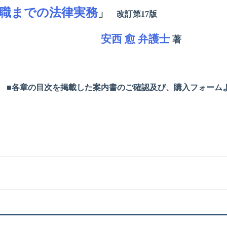
職までの法律実務
」
改訂第17版
安西 愈 弁護士
著
ら
■各章の目次を掲載した案内書のご確認及び、購入フォーム