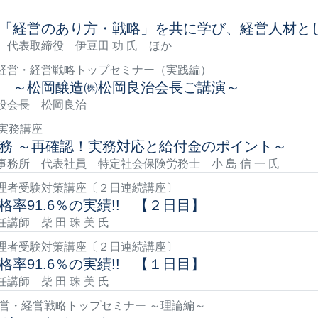
「経営のあり方・戦略」を共に学び、経営人材と
代表取締役 伊豆田 功 氏 ほか
経営・経営戦略トップセミナー（実践編）
 ～松岡醸造㈱松岡良治会長ご講演～
役会長 松岡良治
実務講座
務 ～再確認！実務対応と給付金のポイント～
務所 代表社員 特定社会保険労務士 小 島 信 一 氏
理者受験対策講座〔２日連続講座〕
率91.6％の実績!! 【２日目】
師 柴 田 珠 美 氏
理者受験対策講座〔２日連続講座〕
率91.6％の実績!! 【１日目】
師 柴 田 珠 美 氏
経営・経営戦略トップセミナー ～理論編～