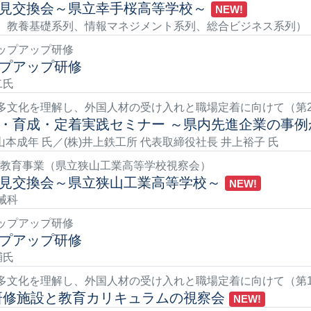
見交換会～県立幸手桜高等学校～
NEW!
、教養基礎系列、情報マネジメント系列、総合ビジネス系列）
ップアップ研修
プアップ研修
二氏
多文化を理解し、外国人材の受け入れと職場定着に向けて（第
・育成・定着実践セミナー ～県内先進企業の事例
山本成年 氏／(株)井上鉄工所 代表取締役社長 井上裕子 氏
リア教育事業（県立狭山工業高等学校視察会）
見交換会～県立狭山工業高等学校～
NEW!
械科
ップアップ研修
プアップ研修
輔氏
多文化を理解し、外国人材の受け入れと職場定着に向けて（第
研修施設と教育カリキュラムの視察会
NEW!