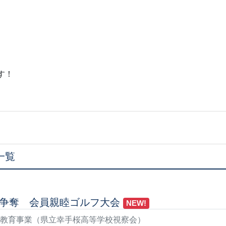
す！
一覧
争奪 会員親睦ゴルフ大会
NEW!
ア教育事業（県立幸手桜高等学校視察会）