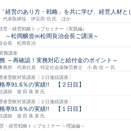
「経営のあり方・戦略」を共に学び、経営人材と
代表取締役 伊豆田 功 氏 ほか
経営・経営戦略トップセミナー（実践編）
 ～松岡醸造㈱松岡良治会長ご講演～
役会長 松岡良治
実務講座
務 ～再確認！実務対応と給付金のポイント～
務所 代表社員 特定社会保険労務士 小 島 信 一 氏
理者受験対策講座〔２日連続講座〕
率91.6％の実績!! 【２日目】
師 柴 田 珠 美 氏
理者受験対策講座〔２日連続講座〕
率91.6％の実績!! 【１日目】
師 柴 田 珠 美 氏
経営・経営戦略トップセミナー ～理論編～