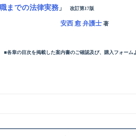
職までの法律実務
」
改訂第17版
安西 愈 弁護士
著
ら
■各章の目次を掲載した案内書のご確認及び、購入フォーム