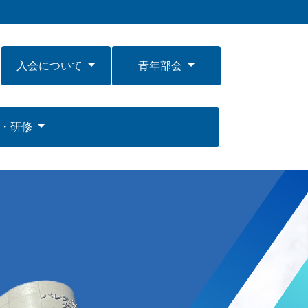
入会について
青年部会
ー・研修