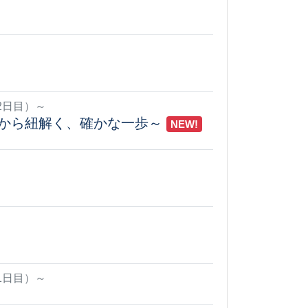
2日目）～
から紐解く、確かな一歩～
NEW!
1日目）～