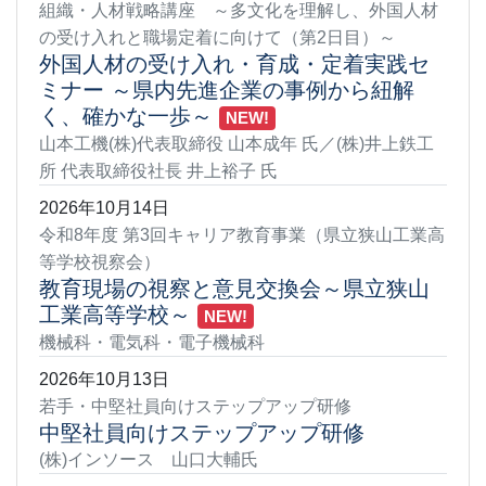
組織・人材戦略講座 ～多文化を理解し、外国人材
の受け入れと職場定着に向けて（第2日目）～
外国人材の受け入れ・育成・定着実践セ
ミナー ～県内先進企業の事例から紐解
く、確かな一歩～
NEW!
山本工機(株)代表取締役 山本成年 氏／(株)井上鉄工
所 代表取締役社長 井上裕子 氏
2026年10月14日
令和8年度 第3回キャリア教育事業（県立狭山工業高
等学校視察会）
教育現場の視察と意見交換会～県立狭山
工業高等学校～
NEW!
機械科・電気科・電子機械科
2026年10月13日
若手・中堅社員向けステップアップ研修
中堅社員向けステップアップ研修
(株)インソース 山口大輔氏