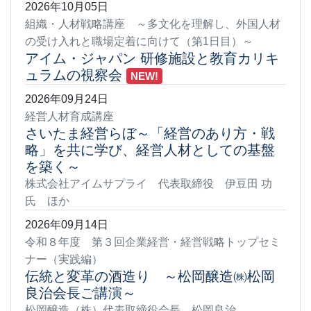
2026年10月05日
組織・人材戦略講座 ～多文化を理解し、外国人材
の受け入れと職場定着に向けて（第1日目）～
アイム・ジャパン 研修施設と教育カリキ
ュラムの視察会
NEW!
2026年09月24日
経営人材育成講座
さいたま経営らぼ～「経営のあり方・戦
略」を共に学び、経営人材としての基盤
を築く～
株式会社アイムサプライ 代表取締役 伊豆田 功
氏 ほか
2026年09月14日
令和８年度 第３回企業経営・経営戦略トップセミ
ナー（実践編）
伝統と変革の酒造り ～松岡醸造㈱松岡
良治会長ご講演～
松岡醸造（株）代表取締役会長 松岡良治