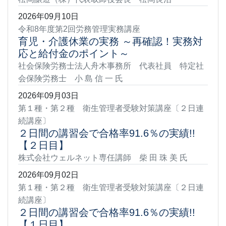
2026年09月10日
令和8年度第2回労務管理実務講座
育児・介護休業の実務 ～再確認！実務対
応と給付金のポイント～
社会保険労務士法人舟木事務所 代表社員 特定社
会保険労務士 小 島 信 一 氏
2026年09月03日
第１種・第２種 衛生管理者受験対策講座〔２日連
続講座〕
２日間の講習会で合格率91.6％の実績!!
【２日目】
株式会社ウェルネット専任講師 柴 田 珠 美 氏
2026年09月02日
第１種・第２種 衛生管理者受験対策講座〔２日連
続講座〕
２日間の講習会で合格率91.6％の実績!!
【１日目】